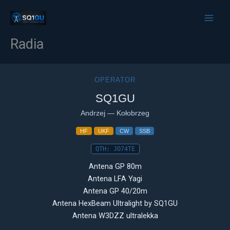
Przejdź
do
treści
Radia
OPERATOR
SQ1GU
Andrzej — Kołobrzeg
HF
UKF
CW
SSB
QTH: JO74TE
Antena GP 80m
Antena LFA Yagi
Antena GP 40/20m
Antena HexBeam Ultralight by SQ1GU
Antena W3DZZ ultralekka